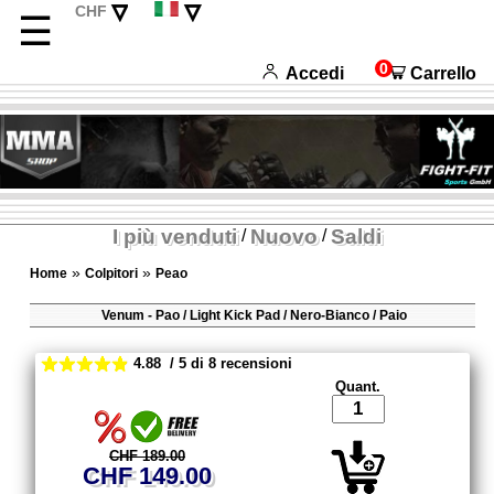
▿
▿
CHF
☰
EUR
Deutsch
USD
English
0
Accedi
Carrello
Français
Español
I più venduti
Nuovo
Saldi
/
/
»
»
Home
Colpitori
Peao
Venum - Pao / Light Kick Pad / Nero-Bianco / Paio
4.88 / 5 di 8 recensioni
Quant.
CHF 189.00
CHF 149.00