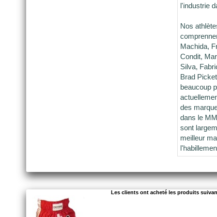
l'industrie 
Nos athlèt
comprennent
Machida, Fr
Condit, Ma
Silva, Fabr
Brad Picket
beaucoup p
actuellemen
des marque
dans le MMA
sont large
meilleur mat
l'habillemen
Les clients ont acheté les produits suiva