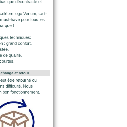
 basique décontracté et
 célèbre logo Venum, ce t-
n must-have pour tous les
marque !
iques techniques:
n : grand confort.
stée.
e de qualité.
courtes.
change et retour
peut être retourné ou
s difficulté. Nous
n bon fonctionnement.