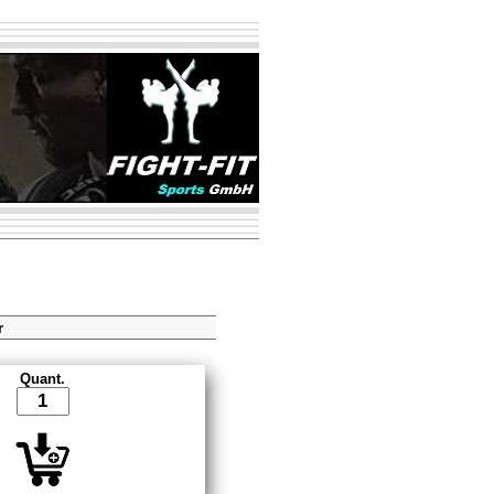
r
Quant.