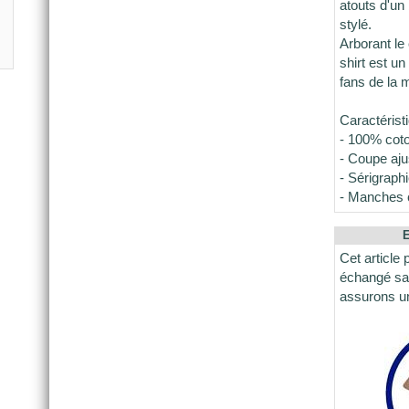
atouts d'un
stylé.
Arborant le
shirt est u
fans de la 
Caractérist
- 100% coto
- Coupe aju
- Sérigraphi
- Manches 
E
Cet article 
échangé san
assurons u