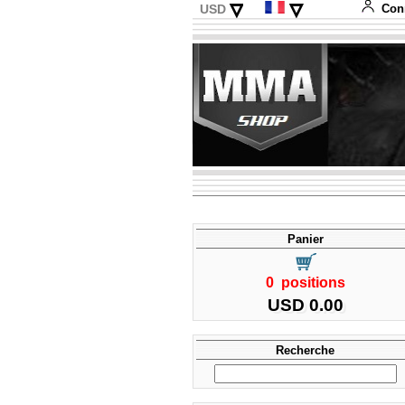
▿
▿
USD
Con
CHF
Deutsch
EUR
English
Italiano
Español
Panier
0 positions
USD 0.00
Recherche