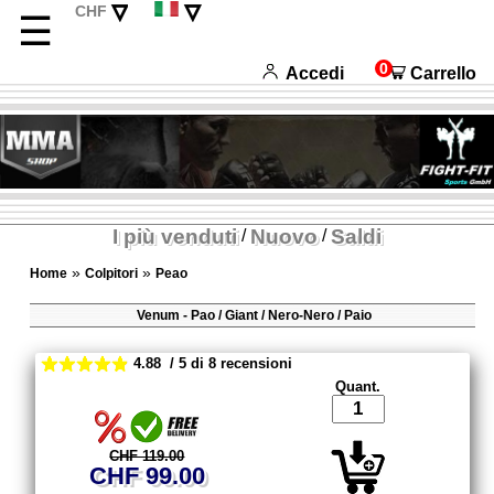
▿
▿
CHF
☰
EUR
Deutsch
USD
English
0
Accedi
Carrello
Français
Español
I più venduti
Nuovo
Saldi
/
/
»
»
Home
Colpitori
Peao
Venum - Pao / Giant / Nero-Nero / Paio
4.88 / 5 di 8 recensioni
Quant.
CHF 119.00
CHF 99.00