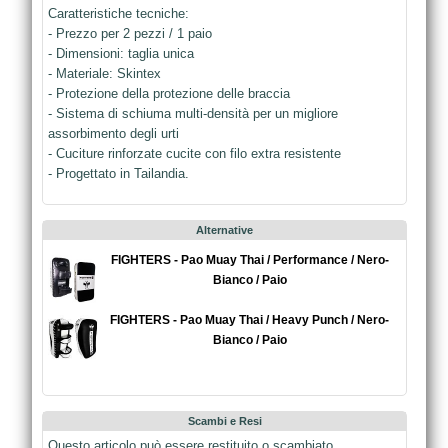
Caratteristiche tecniche:
- Prezzo per 2 pezzi / 1 paio
- Dimensioni: taglia unica
- Materiale: Skintex
- Protezione della protezione delle braccia
- Sistema di schiuma multi-densità per un migliore
assorbimento degli urti
- Cuciture rinforzate cucite con filo extra resistente
- Progettato in Tailandia.
Alternative
FIGHTERS - Pao Muay Thai / Performance / Nero-
Bianco / Paio
FIGHTERS - Pao Muay Thai / Heavy Punch / Nero-
Bianco / Paio
Scambi e Resi
Questo articolo può essere restituito o scambiato.