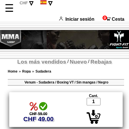
▿
▿
CHF
☰
EUR
Deutsch
USD
English
0
Iniciar sesión
Cesta
Français
Italiano
Los más vendidos
Nuevo
Rebajas
/
/
»
»
Home
Ropa
Sudadera
Venum - Sudadera / Boxing VT / Sin mangas / Negro
Cant.
CHF 59.00
CHF 49.00